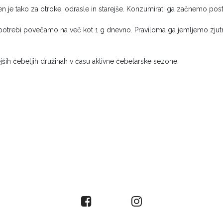
eren je tako za otroke, odrasle in starejše. Konzumirati ga začnemo p
rebi povečamo na več kot 1 g dnevno. Praviloma ga jemljemo zjutraj
ih čebeljih družinah v času aktivne čebelarske sezone.