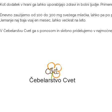
Kot dodatek v hrani ga lahko uporabljajo zdravi in bolni ljudje. Prim
Dnevno zaužijemo od 100 do 300 mg svežega mlečka, lahko pa po pot
Jemanje naj traja vsaj en mesec, lahko večkrat na leto.
V Čebelarstvu Cvet ga s ponosom in skrbno pridelujemo v najmočnejš