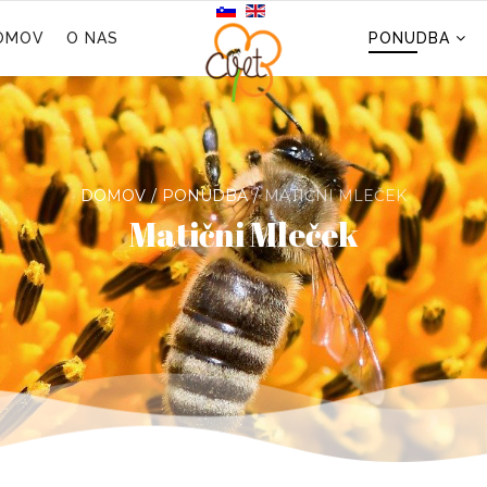
OMOV
O NAS
PONUDBA
DOMOV
PONUDBA
MATIČNI MLEČEK
Matični Mleček