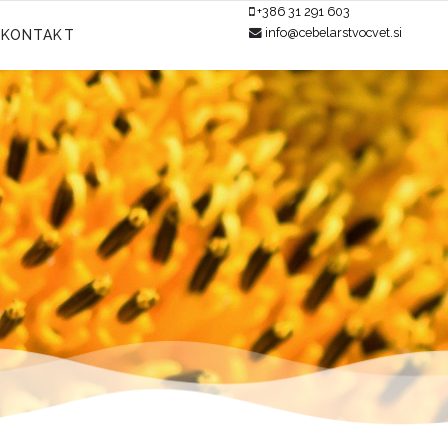
+386 31 291 603
info@cebelarstvocvet.si
KONTAKT